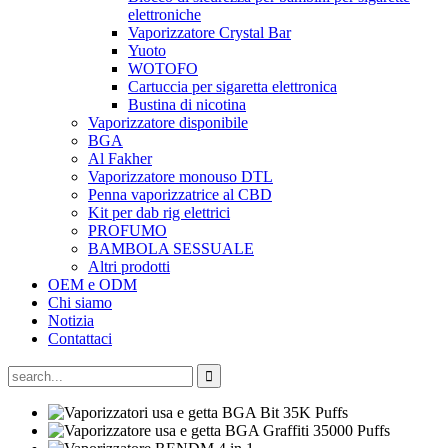
elettroniche
Vaporizzatore Crystal Bar
Yuoto
WOTOFO
Cartuccia per sigaretta elettronica
Bustina di nicotina
Vaporizzatore disponibile
BGA
Al Fakher
Vaporizzatore monouso DTL
Penna vaporizzatrice al CBD
Kit per dab rig elettrici
PROFUMO
BAMBOLA SESSUALE
Altri prodotti
OEM e ODM
Chi siamo
Notizia
Contattaci