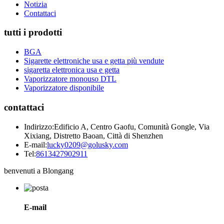
Notizia
Contattaci
tutti i prodotti
BGA
Sigarette elettroniche usa e getta più vendute
sigaretta elettronica usa e getta
Vaporizzatore monouso DTL
Vaporizzatore disponibile
contattaci
Indirizzo:
Edificio A, Centro Gaofu, Comunità Gongle, Via
Xixiang, Distretto Baoan, Città di Shenzhen
E-mail:
lucky0209@golusky.com
Tel:
8613427902911
benvenuti a Blongang
E-mail