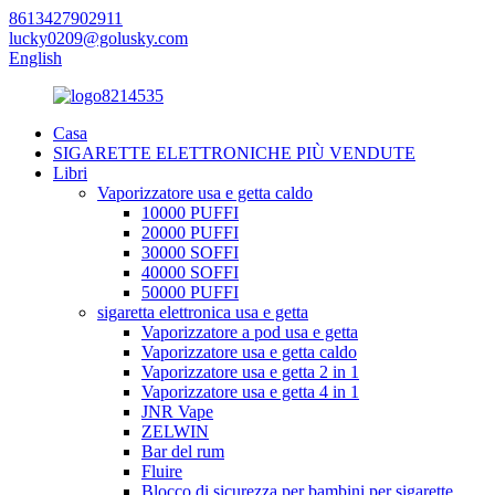
8613427902911
lucky0209@golusky.com
English
Casa
SIGARETTE ELETTRONICHE PIÙ VENDUTE
Libri
Vaporizzatore usa e getta caldo
10000 PUFFI
20000 PUFFI
30000 SOFFI
40000 SOFFI
50000 PUFFI
sigaretta elettronica usa e getta
Vaporizzatore a pod usa e getta
Vaporizzatore usa e getta caldo
Vaporizzatore usa e getta 2 in 1
Vaporizzatore usa e getta 4 in 1
JNR Vape
ZELWIN
Bar del rum
Fluire
Blocco di sicurezza per bambini per sigarette