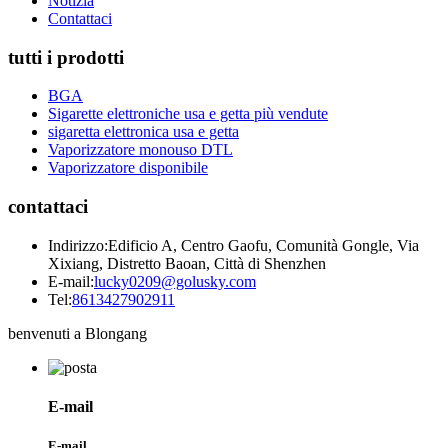
Notizia
Contattaci
tutti i prodotti
BGA
Sigarette elettroniche usa e getta più vendute
sigaretta elettronica usa e getta
Vaporizzatore monouso DTL
Vaporizzatore disponibile
contattaci
Indirizzo:
Edificio A, Centro Gaofu, Comunità Gongle, Via
Xixiang, Distretto Baoan, Città di Shenzhen
E-mail:
lucky0209@golusky.com
Tel:
8613427902911
benvenuti a Blongang
E-mail
E-mail