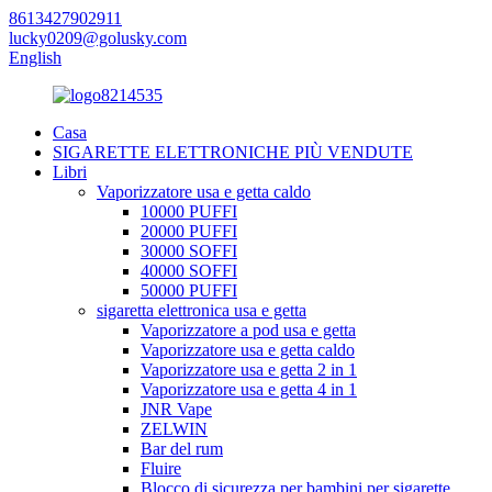
8613427902911
lucky0209@golusky.com
English
Casa
SIGARETTE ELETTRONICHE PIÙ VENDUTE
Libri
Vaporizzatore usa e getta caldo
10000 PUFFI
20000 PUFFI
30000 SOFFI
40000 SOFFI
50000 PUFFI
sigaretta elettronica usa e getta
Vaporizzatore a pod usa e getta
Vaporizzatore usa e getta caldo
Vaporizzatore usa e getta 2 in 1
Vaporizzatore usa e getta 4 in 1
JNR Vape
ZELWIN
Bar del rum
Fluire
Blocco di sicurezza per bambini per sigarette