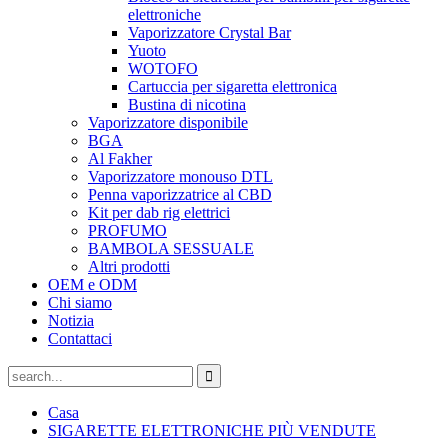
elettroniche
Vaporizzatore Crystal Bar
Yuoto
WOTOFO
Cartuccia per sigaretta elettronica
Bustina di nicotina
Vaporizzatore disponibile
BGA
Al Fakher
Vaporizzatore monouso DTL
Penna vaporizzatrice al CBD
Kit per dab rig elettrici
PROFUMO
BAMBOLA SESSUALE
Altri prodotti
OEM e ODM
Chi siamo
Notizia
Contattaci
Casa
SIGARETTE ELETTRONICHE PIÙ VENDUTE