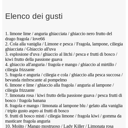
Elenco dei gusti
1. limone lime / anguria ghiacciata / ghiaccio nero frutto del
drago fragola / love66
2. Cola alla vaniglia / Limone e pesca / Fragola, lampone, ciliegia
ghiacciata / Ghiaccio all'uva
3. esplosione d'uva / ghiaccio al litchi / pesca e frutti di bosco /
kiwi frutto della passione guava
4. ghiaccio all'anguria / fragola e mango / ghiaccio al mirtillo /
ciliegia frizzante
5. fragola e anguria / ciliegia e cola / ghiaccio alla pesca succosa /
bevanda rinfrescante al pompelmo
6. limone e lime / ghiaccio alla fragola / anguria al lampone /
ciliegia frizzante
7. limonata rosa / kiwi frutto della passione guava / pesca frutti di
bosco / fragola banana
8. fragola e mango / limonata al lampone blu / gelato alla vaniglia
/ triplo gusto aspro ai frutti di bosco
9. frutti di bosco misti / ciliegia limone / fragola kiwi / gomma da
masticare fragola anguria
10. Mojito / Mango mostruoso / Lady Killer / Limonata rosa