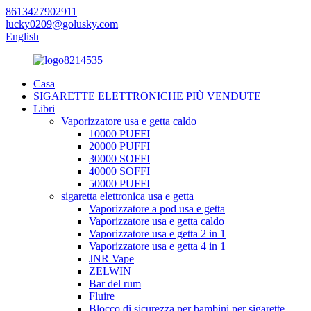
8613427902911
lucky0209@golusky.com
English
Casa
SIGARETTE ELETTRONICHE PIÙ VENDUTE
Libri
Vaporizzatore usa e getta caldo
10000 PUFFI
20000 PUFFI
30000 SOFFI
40000 SOFFI
50000 PUFFI
sigaretta elettronica usa e getta
Vaporizzatore a pod usa e getta
Vaporizzatore usa e getta caldo
Vaporizzatore usa e getta 2 in 1
Vaporizzatore usa e getta 4 in 1
JNR Vape
ZELWIN
Bar del rum
Fluire
Blocco di sicurezza per bambini per sigarette