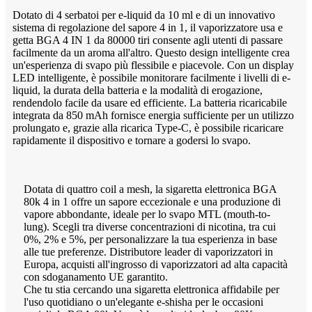
Dotato di 4 serbatoi per e-liquid da 10 ml e di un innovativo
sistema di regolazione del sapore 4 in 1, il vaporizzatore usa e
getta BGA 4 IN 1 da 80000 tiri consente agli utenti di passare
facilmente da un aroma all'altro. Questo design intelligente crea
un'esperienza di svapo più flessibile e piacevole. Con un display
LED intelligente, è possibile monitorare facilmente i livelli di e-
liquid, la durata della batteria e la modalità di erogazione,
rendendolo facile da usare ed efficiente. La batteria ricaricabile
integrata da 850 mAh fornisce energia sufficiente per un utilizzo
prolungato e, grazie alla ricarica Type-C, è possibile ricaricare
rapidamente il dispositivo e tornare a godersi lo svapo.
Dotata di quattro coil a mesh, la sigaretta elettronica BGA
80k 4 in 1 offre un sapore eccezionale e una produzione di
vapore abbondante, ideale per lo svapo MTL (mouth-to-
lung). Scegli tra diverse concentrazioni di nicotina, tra cui
0%, 2% e 5%, per personalizzare la tua esperienza in base
alle tue preferenze. Distributore leader di vaporizzatori in
Europa, acquisti all'ingrosso di vaporizzatori ad alta capacità
con sdoganamento UE garantito.
Che tu stia cercando una sigaretta elettronica affidabile per
l'uso quotidiano o un'elegante e-shisha per le occasioni