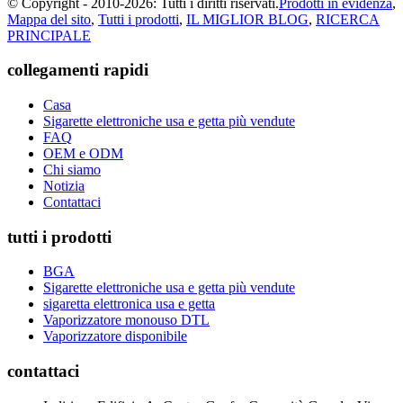
© Copyright - 2010-2026: Tutti i diritti riservati.
Prodotti in evidenza
,
Mappa del sito
,
Tutti i prodotti
,
IL MIGLIOR BLOG
,
RICERCA
PRINCIPALE
collegamenti rapidi
Casa
Sigarette elettroniche usa e getta più vendute
FAQ
OEM e ODM
Chi siamo
Notizia
Contattaci
tutti i prodotti
BGA
Sigarette elettroniche usa e getta più vendute
sigaretta elettronica usa e getta
Vaporizzatore monouso DTL
Vaporizzatore disponibile
contattaci