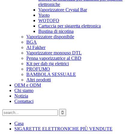
elettroniche
Vaporizzatore Crystal Bar
Yuoto
WOTOFO
Cartuccia per sigaretta elettronica
Bustina di nicotina
Vaporizzatore disponibile
BGA
Al Fakher
Vaporizzatore monouso DTL
Penna vaporizzatrice al CBD
Kit per dab rig elettrici
PROFUMO
BAMBOLA SESSUALE
Altri prodotti
OEM e ODM
Chi siamo
Notizia
Contattaci
Casa
SIGARETTE ELETTRONICHE PIÙ VENDUTE