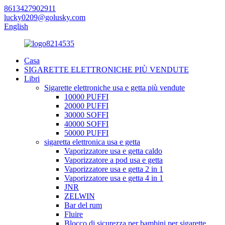
8613427902911
lucky0209@golusky.com
English
Casa
SIGARETTE ELETTRONICHE PIÙ VENDUTE
Libri
Sigarette elettroniche usa e getta più vendute
10000 PUFFI
20000 PUFFI
30000 SOFFI
40000 SOFFI
50000 PUFFI
sigaretta elettronica usa e getta
Vaporizzatore usa e getta caldo
Vaporizzatore a pod usa e getta
Vaporizzatore usa e getta 2 in 1
Vaporizzatore usa e getta 4 in 1
JNR
ZELWIN
Bar del rum
Fluire
Blocco di sicurezza per bambini per sigarette