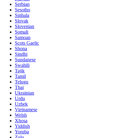
Serbian
Sesotho
Sinhala
Slovak
Slovenian
Somali
Samoan
Scots Gaelic
Shona
Sindhi
Sundanese
Swahili
Tajik
Tamil
Telugu
Thai
Ukrainian
Urdu
Uzbek
Vietnamese
Welsh
Xhosa
Yiddish
Yoruba
Zulu