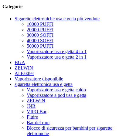
Categorie
Sigarette elettroniche usa e getta più vendute
10000 PUFFI
20000 PUFFI
30000 SOFFI
40000 SOFFI
50000 PUFFI
Vaporizzatore usa e getta 4 in 1
Vaporizzatore usa e getta 2 in 1
BGA
ZELWIN
Al Fakher
Vaporizzatore disponibile
sigaretta elettronica usa e getta
Vaporizzatore usa e getta caldo
Vaporizzatore a pod usa e getta
ZELWIN
JNR
VIPO Bar
Fluire
Bar del rum
Blocco di sicurezza per bambini per sigarette
elettroniche