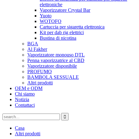
elettroniche
Vaporizzatore Crystal Bar
Yuoto
WOTOFO
Cartuccia per sigaretta elettronica
Kit per dab rig elettrici
Bustina di nicotina
BGA
Al Fakher
Vaporizzatore monouso DTL
Penna vaporizzatrice al CBD
Vaporizzatore disponibile
PROFUMO
BAMBOLA SESSUALE
Altri prodotti
OEM e ODM
Chi siamo
Notizia
Contattaci
Casa
Altri prodotti